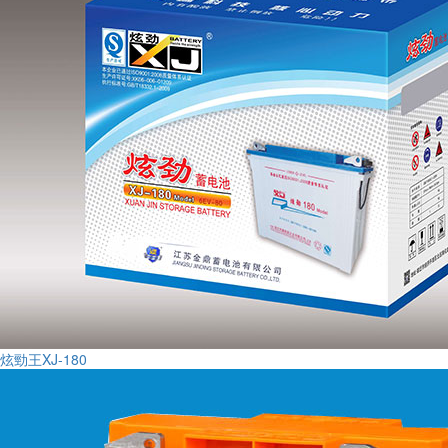
炫勁王XJ-180