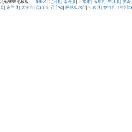
泛站蜘蛛池模板：
通州区
|
定日县
|
南丹县
|
五常市
|
乐都县
|
中江县
|
灵寿
县
|
东兰县
|
太湖县
|
昆山市
|
辽宁省
|
呼伦贝尔市
|
江陵县
|
饶河县
|
阿拉善