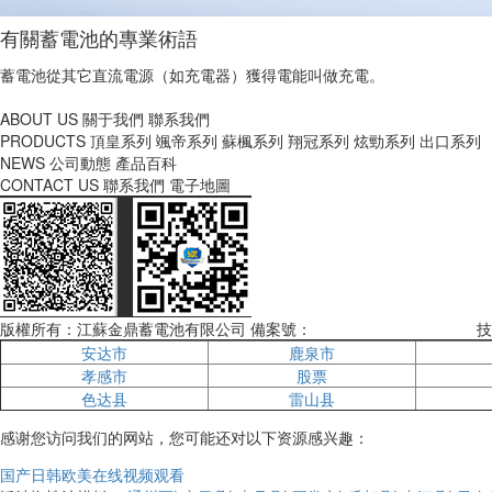
有關蓄電池的專業術語
蓄電池從其它直流電源（如充電器）獲得電能叫做充電。
ABOUT US
關于我們 聯系我們
PRODUCTS
頂皇系列 颯帝系列 蘇楓系列 翔冠系列 炫勁系列 出口系列
NEWS
公司動態 產品百科
CONTACT US
聯系我們 電子地圖
版權所有：江蘇金鼎蓄電池有限公司 備案號：
蘇ICP備10116873號-1
技
安达市
鹿泉市
孝感市
股票
色达县
雷山县
感谢您访问我们的网站，您可能还对以下资源感兴趣：
国产日韩欧美在线视频观看